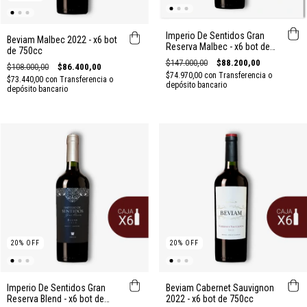
Imperio De Sentidos Gran
Beviam Malbec 2022 - x6 bot
Reserva Malbec - x6 bot de
de 750cc
750cc
$147.000,00
$88.200,00
$108.000,00
$86.400,00
$74.970,00
con
Transferencia o
$73.440,00
con
Transferencia o
depósito bancario
depósito bancario
20
%
OFF
20
%
OFF
Imperio De Sentidos Gran
Beviam Cabernet Sauvignon
Reserva Blend - x6 bot de
2022 - x6 bot de 750cc