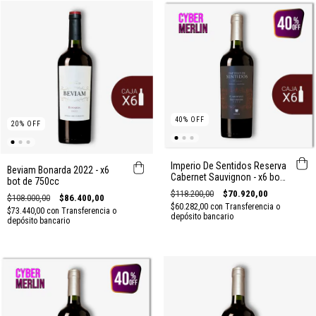
40
%
OFF
20
%
OFF
Imperio De Sentidos Reserva
Beviam Bonarda 2022 - x6
Cabernet Sauvignon - x6 bot
bot de 750cc
de 750cc
$118.200,00
$70.920,00
$108.000,00
$86.400,00
$60.282,00
con
Transferencia o
$73.440,00
con
Transferencia o
depósito bancario
depósito bancario