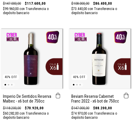
750cc
$147.000,00
$117.600,00
$108.000,00
$86.400,00
$99.960,00
con
Transferencia o
$73.440,00
con
Transferencia o
depósito bancario
depósito bancario
40
%
OFF
40
%
OFF
Imperio De Sentidos Reserva
Beviam Reserva Cabernet
Malbec - x6 bot de 750cc
Franc 2022 - x6 bot de 750cc
$118.200,00
$70.920,00
$147.000,00
$88.200,00
$60.282,00
con
Transferencia o
$74.970,00
con
Transferencia o
depósito bancario
depósito bancario