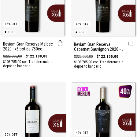
45
%
OFF
45
%
OFF
Beviam Gran Reserva Malbec
Beviam Gran Reserva
2020 - x6 bot de 750cc
Cabernet Sauvignon 2020 -
x6 bot de 750cc
$222.000,00
$122.100,00
$222.000,00
$122.100,00
$103.785,00
con
Transferencia o
$103.785,00
con
Transferencia o
depósito bancario
depósito bancario
40
%
OFF
20
%
OFF