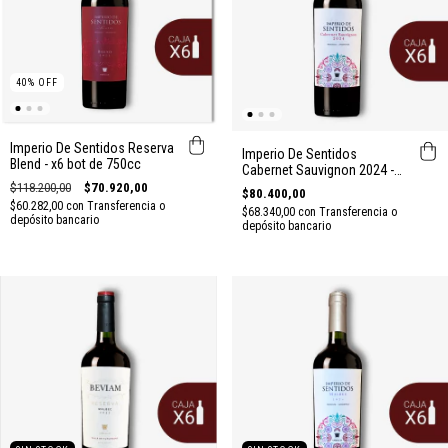
40
%
OFF
Imperio De Sentidos Reserva
Imperio De Sentidos
Blend - x6 bot de 750cc
Cabernet Sauvignon 2024 -
x6 bot de 750cc
$118.200,00
$70.920,00
$80.400,00
$60.282,00
con
Transferencia o
$68.340,00
con
Transferencia o
depósito bancario
depósito bancario