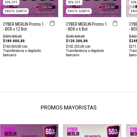
55
%
OFF
50
%
OFF
45
ENVÍO GRATIS
ENVÍO GRATIS
ENV
CYBER MERLIN Promo 1
CYBER MERLIN Promo 1
CYB
- BOX x 12 Bot
- BOX x 6 Bot
- BO
$420.000,00
$240.600,00
$452
$189.000,00
$120.300,00
$249
$160.650,00
con
$102.255,00
con
$211
Transferencia o depósito
Transferencia o depósito
Trans
bancario
bancario
banc
PROMOS MAYORISTAS