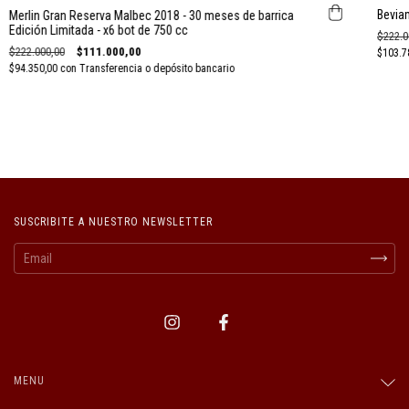
Bevia
Merlin Gran Reserva Malbec 2018 - 30 meses de barrica
Edición Limitada - x6 bot de 750 cc
$222.0
$222.000,00
$111.000,00
$103.7
$94.350,00
con
Transferencia o depósito bancario
SUSCRIBITE A NUESTRO NEWSLETTER
MENU