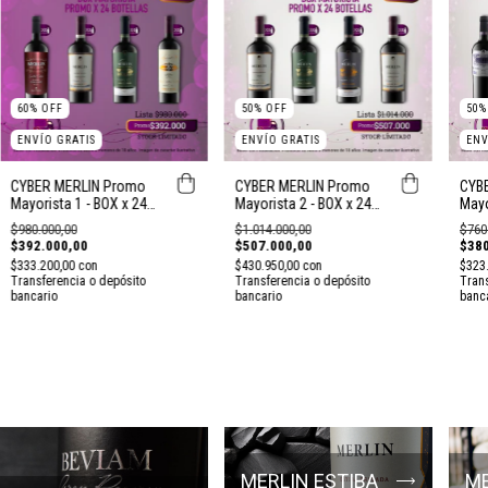
50
60
%
OFF
50
%
OFF
ENV
ENVÍO GRATIS
ENVÍO GRATIS
CYB
CYBER MERLIN Promo
CYBER MERLIN Promo
Mayo
Mayorista 1 - BOX x 24
Mayorista 2 - BOX x 24
Bot
Bot
Bot
$760
$980.000,00
$1.014.000,00
$380
$392.000,00
$507.000,00
$323
$333.200,00
con
$430.950,00
con
Trans
Transferencia o depósito
Transferencia o depósito
banc
bancario
bancario
MERLIN ESTIBA
ME