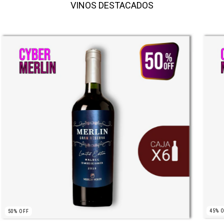
VINOS DESTACADOS
45
%
O
50
%
OFF