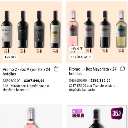
40
%
OFF
ENVÍO GRATIS
45
%
OFF
Promo 1 - Box Mayorista x 24
Promo 2 - Box Mayorista x 24
botellas
botellas
$427.200,00
$256.320,00
$559.800,00
$307.890,00
$217.872,00
con
Transferencia o
$261.706,50
con
Transferencia o
depósito bancario
depósito bancario