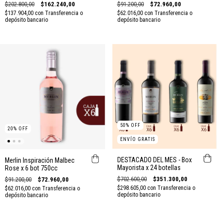
$202.800,00
$162.240,00
$91.200,00
$72.960,00
$137.904,00
con
Transferencia o
$62.016,00
con
Transferencia o
depósito bancario
depósito bancario
50
%
OFF
20
%
OFF
ENVÍO GRATIS
DESTACADO DEL MES - Box
Merlin Inspiración Malbec
Mayorista x 24 botellas
Rose x 6 bot 750cc
$702.600,00
$351.300,00
$91.200,00
$72.960,00
$298.605,00
con
Transferencia o
$62.016,00
con
Transferencia o
depósito bancario
depósito bancario