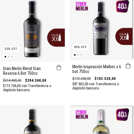
40
%
OFF
35
%
OFF
Merlin Inspiración Malbec x 6
Gran Merlin Blend Gran
bot 750cc
Reserva 6 Bot 750cc
$172.200,00
$103.320,00
$314.400,00
$204.360,00
$87.822,00
con
Transferencia o
$173.706,00
con
Transferencia o
depósito bancario
depósito bancario