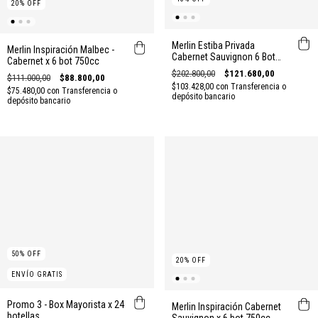
20
%
OFF
Merlin Estiba Privada
Merlin Inspiración Malbec -
Cabernet Sauvignon 6 Bot
Cabernet x 6 bot 750cc
750cc
$202.800,00
$121.680,00
$111.000,00
$88.800,00
$103.428,00
con
Transferencia o
$75.480,00
con
Transferencia o
depósito bancario
depósito bancario
50
%
OFF
20
%
OFF
ENVÍO GRATIS
Promo 3 - Box Mayorista x 24
Merlin Inspiración Cabernet
botellas
Sauvignon x 6 bot 750cc