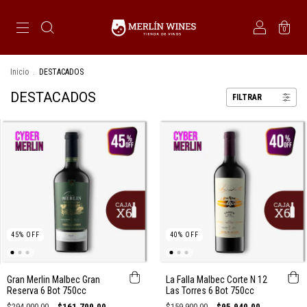
0
Inicio
.
DESTACADOS
DESTACADOS
FILTRAR
45
%
OFF
40
%
OFF
Gran Merlin Malbec Gran
La Falla Malbec Corte N 12
Reserva 6 Bot 750cc
Las Torres 6 Bot 750cc
$294.000,00
$161.700,00
$159.900,00
$95.940,00