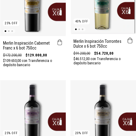
40
%
OFF
25
%
OFF
Merlin Inspiración Torrontes
Merlin Inspiración Cabernet
Dulce x 6 bot 750cc
Franc x 6 bot 750cc
$91.200,00
$54.720,00
$172.200,00
$129.000,00
$46.512,00
con
Transferencia o
$109.650,00
con
Transferencia o
depósito bancario
depósito bancario
25
%
OFF
20
%
OFF