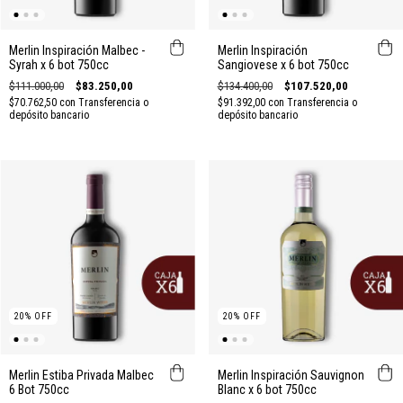
Merlin Inspiración Malbec -
Merlin Inspiración
Syrah x 6 bot 750cc
Sangiovese x 6 bot 750cc
$111.000,00
$83.250,00
$134.400,00
$107.520,00
$70.762,50
con
Transferencia o
$91.392,00
con
Transferencia o
depósito bancario
depósito bancario
20
%
OFF
20
%
OFF
Merlin Estiba Privada Malbec
Merlin Inspiración Sauvignon
6 Bot 750cc
Blanc x 6 bot 750cc