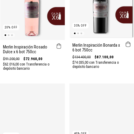
35
%
OFF
20
%
OFF
Merlin Inspiración Bonarda x
Merlin Inspiración Rosado
6 bot 750cc
Dulce x 6 bot 750cc
$134.400,00
$87.100,00
$91.200,00
$72.960,00
$74.035,00
con
Transferencia o
$62.016,00
con
Transferencia o
depósito bancario
depósito bancario
40
%
OFF